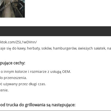
.tiktok.com/ZSL1wDVnn/
je się do kawy, herbaty, soków, hamburgerów, świeżych sałatek, nal
ępujące cechy:
o innym kolorze i rozmiarze z usługą OEM.
 do przenoszenia.
yć używany przez długi czas.
enie.
d trucka do grillowania są następujące: