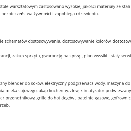
stole warsztatowym zastosowano wysokiej jakości materiały ze sta
dy bezpieczeństwa żywności i zapobiega rdzewieniu.
wiele schematów dostosowywania, dostosowywanie kolorów, dostoso
cji, zakup sprzętu, gwarancję na sprzęt, plan wysyłki i stały serwi
ryczny blender do soków, elektryczny podgrzewacz wody, maszyna do
 mleka sojowego, okap kuchenny, zlew, klimatyzator podwieszany, s
er przenośnikowy, grille do hot dogów , patelnie gazowe, gofrownic
rzeb.