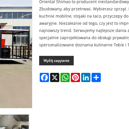
Oriental Shimao to producent niestandardowyc
Zbudowany, aby przetrwać. Wybierasz sprzęt. R
kuchnie mobilne, stojaki na taco, przyczepy d
awaryjne. Niezależnie od tego, czy jest to imp
najnowszy trend. Serwujemy najlepsze dania z
specjalnie zaprojektowana do obsługi prywatn
spersonalizowane doznania kulinarne Tobie i
Wyślij zapytanie
Facebook
X
WhatsApp
Pinterest
LinkedIn
Share