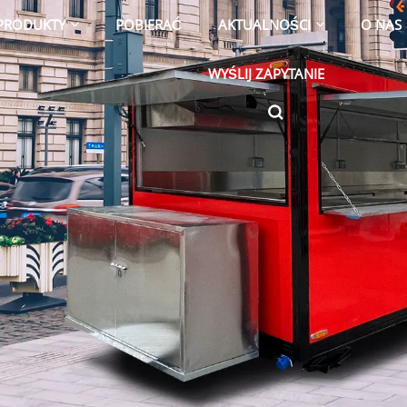
PRODUKTY
POBIERAĆ
AKTUALNOŚCI
O NAS
WYŚLIJ ZAPYTANIE