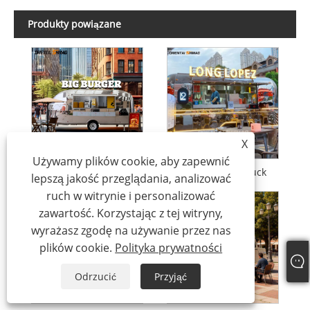
Produkty powiązane
X
Używamy plików cookie, aby zapewnić
Mobilne food trucki
Mobilny food truck
lepszą jakość przeglądania, analizować
ruch w witrynie i personalizować
zawartość. Korzystając z tej witryny,
wyrażasz zgodę na używanie przez nas
plików cookie.
Polityka prywatności
Odrzucić
Przyjąć