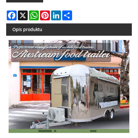
Facebook
X
WhatsApp
Pinterest
LinkedIn
Share
Opis produktu