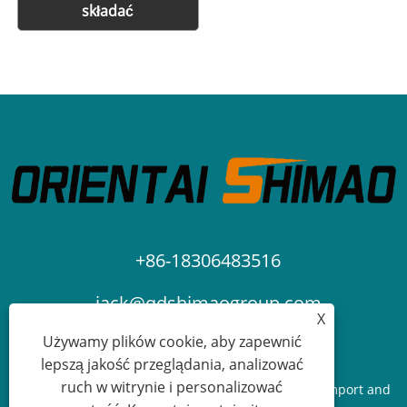
składać
+86-18306483516
jack@qdshimaogroup.com
X
Używamy plików cookie, aby zapewnić
lepszą jakość przeglądania, analizować
ruch w witrynie i personalizować
Prawa autorskie © 2023 Qingdao Oriental Shimao Import and