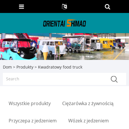
Dom
>
Produkty
> Kwadratowy food truck
Wszystkie produkty
Ciężarówka z żywnością
Przyczepa z jedzeniem
Wózek z jedzeniem