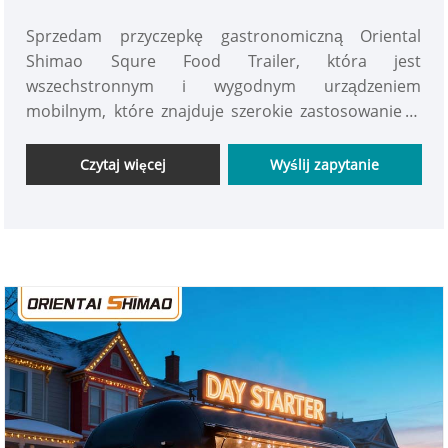
Sprzedam przyczepkę gastronomiczną Oriental
Shimao Squre Food Trailer, która jest
wszechstronnym i wygodnym urządzeniem
mobilnym, które znajduje szerokie zastosowanie w
restauracjach, hotelach, biurach oraz podczas
spotkań rodzinnych. Sprzedam mobilne wózki
Czytaj więcej
Wyślij zapytanie
gastronomiczne, które idealnie nadają się do
zwiększenia komfortu pracy i życia. zdobądź to teraz!