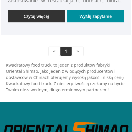
zastosowanie w restauracjach, hotelach, biurach
oraz podczas spotkań rodzinnych. Sprzedam
mobilne wózki gastronomiczne, które idealnie
Czytaj więcej
Wyślij zapytanie
nadają się do zwiększenia komfortu pracy i życia.
zdobądź to teraz!
<
1
>
Kwadratowy food truck, to jeden z produktów fabryki
Oriental Shimao. Jako jeden z wiodących producentów i
dostawców w Chinach oferujemy wysoką jakość i niską cenę
Kwadratowy food truck. Z niecierpliwością czekamy na bycie
Twoim niezawodnym, długoterminowym partnerem!