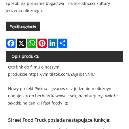
sposób na poznanie bogactwa i różnorodności kultury
jedzenia ulicznego.
Wyślij zapytanie
Facebook
X
WhatsApp
Pinterest
LinkedIn
Share
Opis produktu
Oto link do filmu o naszym
produkcie:
https://vm.tiktok.com/ZGJHbsNNh/
Nowy projekt Piękna ciężarówka z jedzeniem ulicznym
nadaje się do herbaty kawowej; sok; hamburgery; świeże
sałatki; naleśniki i fast foody itp.
Street Food Truck posiada następujące funkcje: