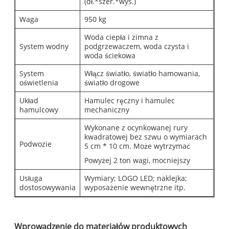
(dł.*szer.*wys.)
Waga
950 kg
Woda ciepła i zimna z
System wodny
podgrzewaczem, woda czysta i
woda ściekowa
System
Włącz światło, światło hamowania,
oświetlenia
światło drogowe
Układ
Hamulec ręczny i hamulec
hamulcowy
mechaniczny
Wykonane z ocynkowanej rury
kwadratowej bez szwu o wymiarach
Podwozie
5 cm * 10 cm. Może wytrzymać
Powyżej 2 ton wagi, mocniejszy
Usługa
Wymiary; LOGO LED; naklejka;
dostosowywania
wyposażenie wewnętrzne itp.
Wprowadzenie do materiałów produktowych