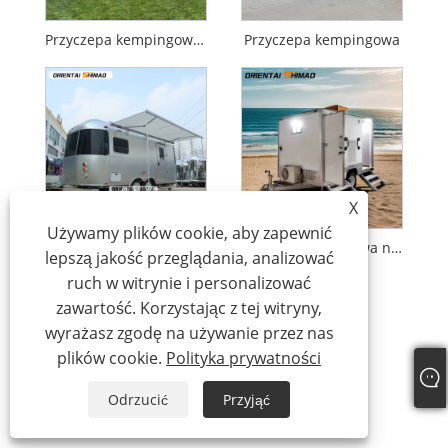
Przyczepa kempingowa ze stali nierdzewnej
Przyczepa kempingowa
X
Używamy plików cookie, aby zapewnić
RV Trailer Truck
przyczepa toaletowa na świeżym powietrzu
lepszą jakość przeglądania, analizować
ruch w witrynie i personalizować
zawartość. Korzystając z tej witryny,
wyrażasz zgodę na używanie przez nas
plików cookie.
Polityka prywatności
Odrzucić
Przyjąć