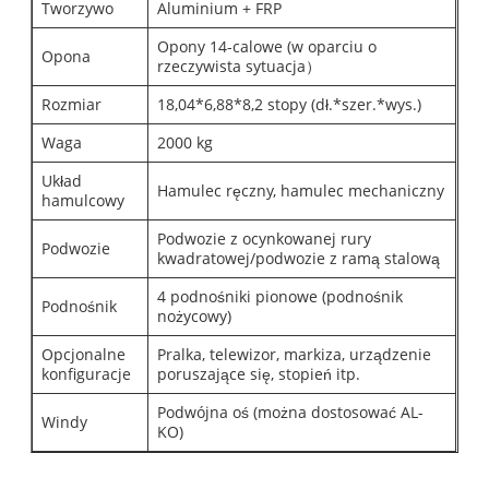
Tworzywo
Aluminium + FRP
Opony 14-calowe (w oparciu o
Opona
rzeczywista sytuacja）
Rozmiar
18,04*6,88*8,2 stopy (dł.*szer.*wys.)
Waga
2000 kg
Układ
Hamulec ręczny, hamulec mechaniczny
hamulcowy
Podwozie z ocynkowanej rury
Podwozie
kwadratowej/podwozie z ramą stalową
4 podnośniki pionowe (podnośnik
Podnośnik
nożycowy)
Opcjonalne
Pralka, telewizor, markiza, urządzenie
konfiguracje
poruszające się, stopień itp.
Podwójna oś (można dostosować AL-
Windy
KO)