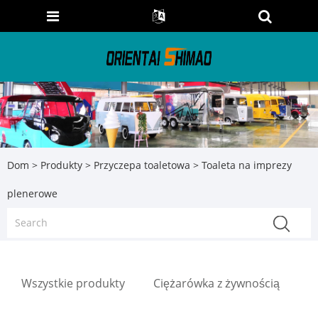
Dom
>
Produkty
>
Przyczepa toaletowa
> Toaleta na imprezy
plenerowe
Wszystkie produkty
Ciężarówka z żywnością