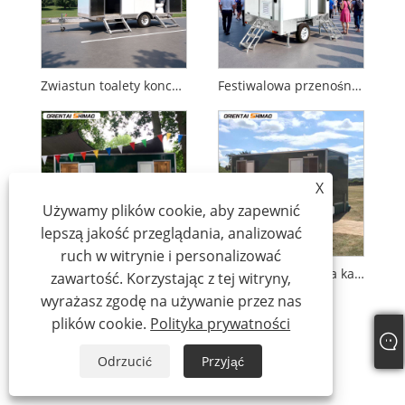
Zwiastun toalety koncertowej
Festiwalowa przenośna toaleta
X
Używamy plików cookie, aby zapewnić
lepszą jakość przeglądania, analizować
ruch w witrynie i personalizować
Mobilna toaleta publiczna
Toaleta mobilna dla kadry mobilnej
zawartość. Korzystając z tej witryny,
wyrażasz zgodę na używanie przez nas
plików cookie.
Polityka prywatności
Odrzucić
Przyjąć