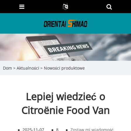
Dom
>
Aktualności
>
Nowości produktowe
Lepiej wiedzieć o
Citroënie Food Van
●
2025-11-07
●
8
●
Zostaw mi wiadomość