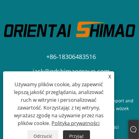
+86-18306483516
jack@qdshimaogroup.com
X
Używamy plików cookie, aby zapewnić
lepszą jakość przeglądania, analizować
ruch w witrynie i personalizować
Prawa autorskie © 2023 Qingdao Oriental Shimao Import and
zawartość. Korzystając z tej witryny,
Export Co., Ltd. - Food truck, przyczepa spożywcza, wózek
wyrażasz zgodę na używanie przez nas
spożywczy - Wszelkie prawa zastrzeżone.
plików cookie.
Polityka prywatności
Links
Sitemap
RSS
XML
Polityka prywatności
Odrzucić
Przyjąć