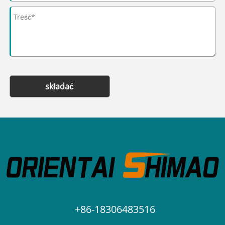
składać
+86-18306483516