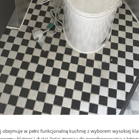
j
obejmuje w pełni funkcjonalną kuchnię z wyborem wysokiej kla
nnemu blatowi i dużej ilości miejsca do przechowywania z łatwoś