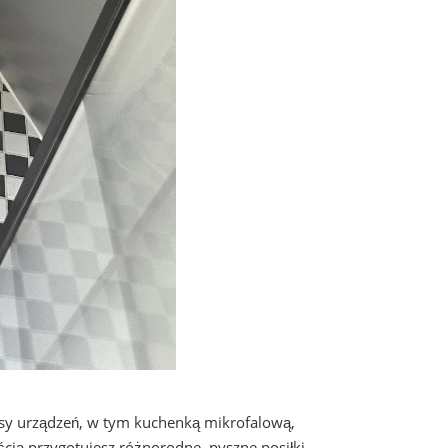
sy urządzeń, w tym kuchenką mikrofalową,
cią przygotujesz różnorodne, pyszne posiłki.