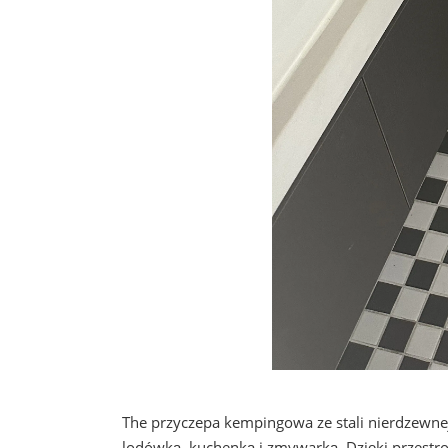
The
przyczepa kempingowa ze stali nierdzewne
lodówką, kuchenką i zmywarką. Dzięki przestro