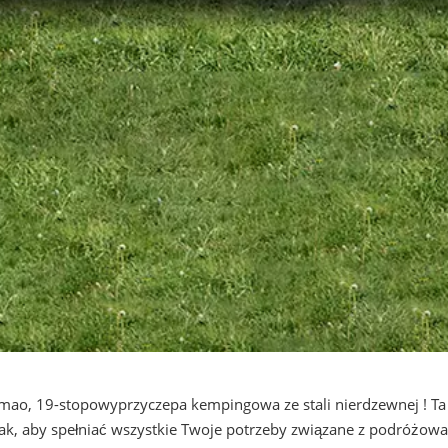
imao, 19-stopowy
przyczepa kempingowa ze stali nierdzewnej
! Ta
e tak, aby spełniać wszystkie Twoje potrzeby związane z podróżo