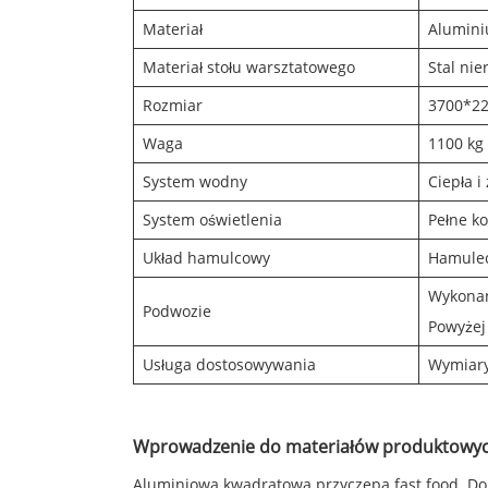
Materiał
Alumin
Materiał stołu warsztatowego
Stal ni
Rozmiar
3700*22
Waga
1100 kg
System wodny
Ciepła 
System oświetlenia
Pełne ko
Układ hamulcowy
Hamulec
Wykonan
Podwozie
Powyżej
Usługa dostosowywania
Wymiary
Wprowadzenie do materiałów produktowy
Aluminiowa kwadratowa przyczepa fast food. Do