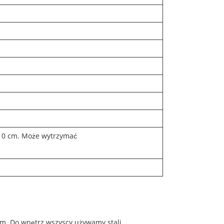
10 cm. Może wytrzymać
um. Do wnętrz wszyscy używamy stali