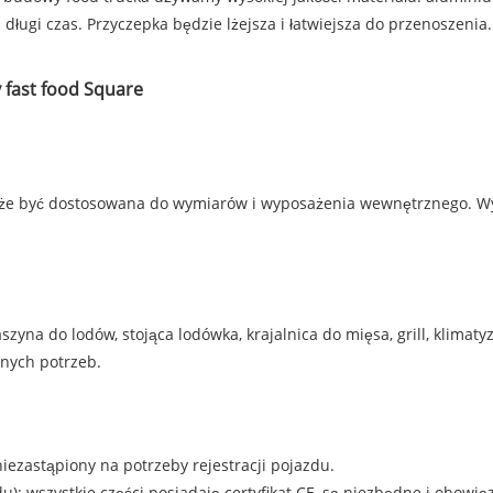
 długi czas. Przyczepka będzie lżejsza i łatwiejsza do przenoszenia.
y fast food Square
że być dostosowana do wymiarów i wyposażenia wewnętrznego. W
yna do lodów, stojąca lodówka, krajalnica do mięsa, grill, klimaty
nych potrzeb.
niezastąpiony na potrzeby rejestracji pojazdu.
: wszystkie części posiadają certyfikat CE, są niezbędne i obowiąz