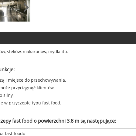
ków, steków, makaronów, mydła itp.
unkcje:
czą i miejsce do przechowywania.
 może przyciągnąć klientów.
o silny.
 w przyczepie typu fast food.
zepy fast food o powierzchni 3,8 m są następujące:
pa fast foodu