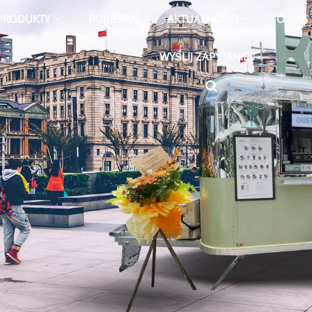
PRODUKTY
POBIERAĆ
AKTUALNOŚCI
O NAS
WYŚLIJ ZAPYTANIE