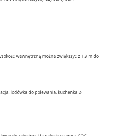
ysokość wewnętrzną można zwiększyć z 1,9 m do
zacja, lodówka do polewania, kuchenka 2-
kowe do rejestracji i są dostarczane z COC.