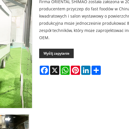
Firma ORIENTAL SHIMAO została założona w 2
producentem przyczep do fast foodów w Chin
kwadratowych i salon wystawowy o powierzch
produkcyjna może jednocześnie produkować 8
zespół techników, który może zaprojektować inn
OEM.
Wyślij zapytanie
Facebook
X
WhatsApp
Pinterest
LinkedIn
Share