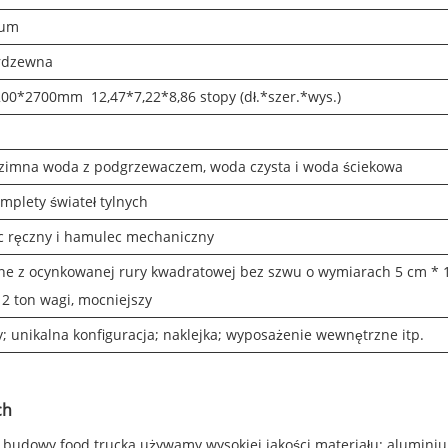
ium
erdzewna
00*2700mm 12,47*7,22*8,86 stopy (dł.*szer.*wys.)
i zimna woda z podgrzewaczem, woda czysta i woda ściekowa
mplety świateł tylnych
 ręczny i hamulec mechaniczny
e z ocynkowanej rury kwadratowej bez szwu o wymiarach 5 cm * 
 2 ton wagi, mocniejszy
; unikalna konfiguracja; naklejka; wyposażenie wewnętrzne itp.
ch
 budowy food trucka używamy wysokiej jakości materiału: alumini